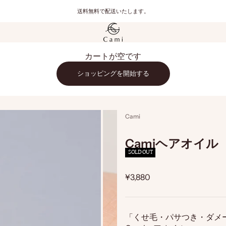
送料無料で配送いたします。
Cami
カートが空です
ショッピングを開始する
Cami
Camiヘアオイル
SOLD OUT
セール価格
¥3,880
「くせ毛・パサつき・ダメ