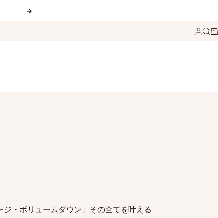
次へ
ログイ
検索
カ
ージ・ボリュームダウン」その全てを叶える