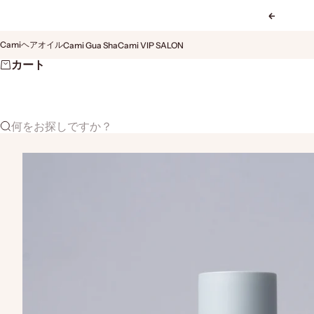
コンテンツへスキップ
前へ
Camiヘアオイル
Cami Gua Sha
Cami VIP SALON
カート
何をお探しですか？