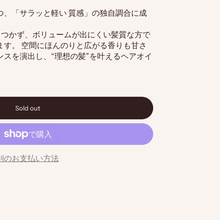
つ、「サラッと軽い
質感
」の独自調合に成
タつかず、ボリュームが出にくい髪質な方で
ます。 空間にほんのりと広がる香りも甘さ
ンスを演出し、“理想の髪”を叶えるヘアオイ
}"
Sold out
別のお支払い方法