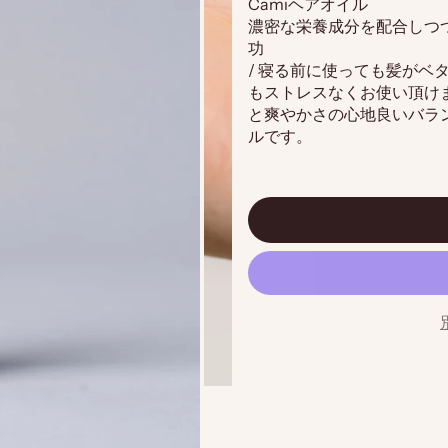
Camiヘアオイル
濃密な栄養成分を配合しつ
功
/ 寝る前に使っても髪がベ
もストレスなくお使い頂け
と爽やかさの心地良いバラ
ルです。
sing interpolation value "page" for "項目に移動する {{ page }}"
issing interpolation value "page" for "項目に移動する {{ page }}"
 Missing interpolation value "page" for "項目に移動する {{ page }